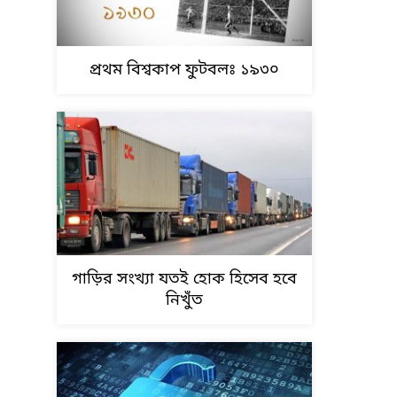
প্রথম বিশ্বকাপ ফুটবলঃ ১৯৩০
গাড়ির সংখ্যা যতই হোক হিসেব হবে
নিখুঁত