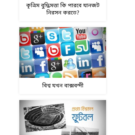
কৃত্রিম বুদ্ধিমত্তা কি পারবে যানজট
নিরসন করতে?
বিশ্ব যখন বাক্সবন্দী