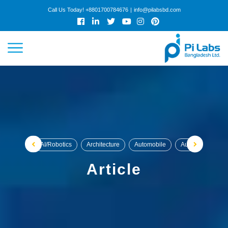
Call Us Today!
+8801700784676
|
info@pilabsbd.com
HOME
ABOUT
SERVICES
WORK
AI/Robotics
Architecture
Automobile
Automobile / Veh
COLLABORATION
Article
CAREER
ARTICLES
GET QUOTE