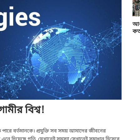
আধু
কত
ামীর বিশ্ব!
দিতে পারে বর্তমানকে। প্রযুক্তি সব সময় আমাদের জীবনের
 এনে দিয়েছে গতি, যেখানেই সমস্যা সেখানেই সমাধান হিসেবে