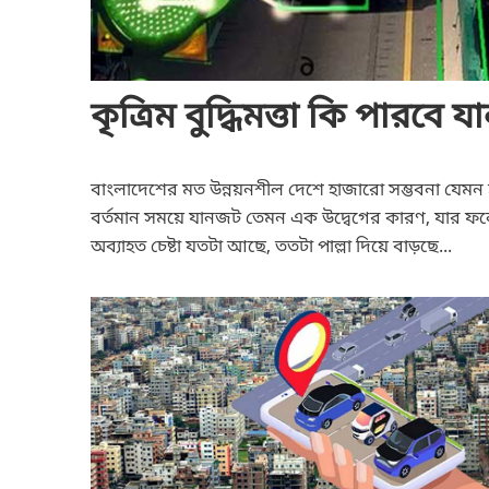
কৃত্রিম বুদ্ধিমত্তা কি পার
বাংলাদেশের মত উন্নয়নশীল দেশে হাজারো সম্ভবনা যেমন হ
বর্তমান সময়ে যানজট তেমন এক উদ্বেগের কারণ, যার ফল
অব্যাহত চেষ্টা যতটা আছে, ততটা পাল্লা দিয়ে বাড়ছে...
আধুনিক নগর পরিকল্পনায় স্মার্ট পার্কিং এর গুরুত্ব কতটা?