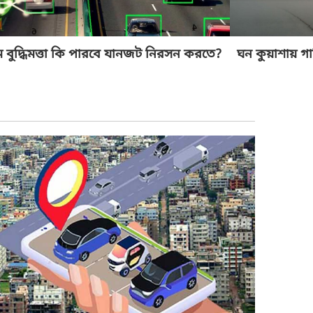
িম বুদ্ধিমত্তা কি পারবে যানজট নিরসন করতে?
ঘন কুয়াশায় গা