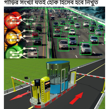
গাড়ির সংখ্যা যতই হোক হিসেব হবে নিখুঁত
একটা ব্যস্ততম কারখানা। সেখানে প্রতিদিন কতশত গাড়ি প্রবেশ
এবং প্রস্থান করে তার কোন ইয়াত্তা নেই। কখনো কাঁচামাল নিয়ে
গাড়ি (ট্রাক, লরি, পিকআপ ভ্যান, কাভার্ড ভ্যান) প্রবেশ করছে,
কখনো নিজেদের তৈরি করা পন্য বোঝাই করে সারি-সারি গাড়ি
বের হয়ে যাচ্ছে। এছারাও...
কৃত্রিম বুদ্ধিমত্তা কি পারবে যানজট নিরসন
করতে?