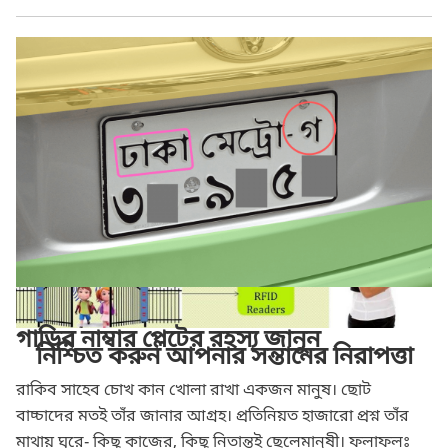
Pi Labs
গাড়ির নাম্বার প্লেটের রহস্য জানুন
নিশ্চিত করুন আপনার সন্তানের নিরাপত্তা
রাকিব সাহেব চোখ কান খোলা রাখা একজন মানুষ। ছোট
বাচ্চাদের মতই তাঁর জানার আগ্রহ। প্রতিনিয়ত হাজারো প্রশ্ন তাঁর
মাথায় ঘুরে- কিছু কাজের, কিছু নিতান্তই ছেলেমানুষী। ফলাফলঃ