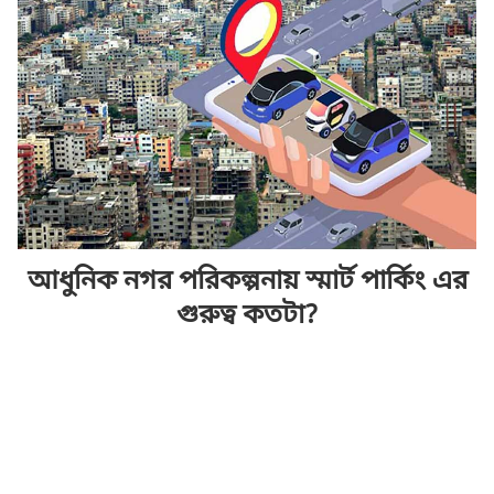
আধুনিক নগর পরিকল্পনায় স্মার্ট পার্কিং এর
গুরুত্ব কতটা?