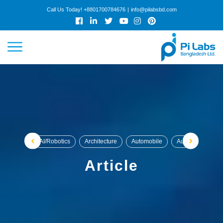
Call Us Today!
+8801700784676
|
info@pilabsbd.com
HOME
ABOUT
SERVICES
WORK
AI/Robotics
Architecture
Automobile
Automobile / Veh
COLLABORATION
Article
CAREER
ARTICLES
GET QUOTE