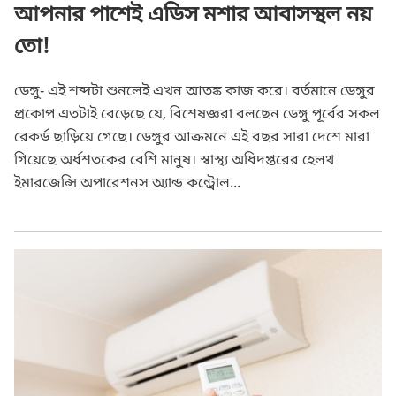
আপনার পাশেই এডিস মশার আবাসস্থল নয়
তো!
ডেঙ্গু- এই শব্দটা শুনলেই এখন আতঙ্ক কাজ করে। বর্তমানে ডেঙ্গুর
প্রকোপ এতটাই বেড়েছে যে, বিশেষজ্ঞরা বলছেন ডেঙ্গু পূর্বের সকল
রেকর্ড ছাড়িয়ে গেছে। ডেঙ্গুর আক্রমনে এই বছর সারা দেশে মারা
গিয়েছে অর্ধশতকের বেশি মানুষ। স্বাস্থ্য অধিদপ্তরের হেলথ
ইমারজেন্সি অপারেশনস অ্যান্ড কন্ট্রোল...
যে ১০টি ভুলের কারণে এসি ব্যবহারে গুনতে হচ্ছে বাড়তি টাকা