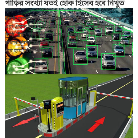
গাড়ির সংখ্যা যতই হোক হিসেব হবে নিখুঁত
একটা ব্যস্ততম কারখানা। সেখানে প্রতিদিন কতশত গাড়ি প্রবেশ
এবং প্রস্থান করে তার কোন ইয়াত্তা নেই। কখনো কাঁচামাল নিয়ে
গাড়ি (ট্রাক, লরি, পিকআপ ভ্যান, কাভার্ড ভ্যান) প্রবেশ করছে,
কখনো নিজেদের তৈরি করা পন্য বোঝাই করে সারি-সারি গাড়ি
বের হয়ে যাচ্ছে। এছারাও...
কৃত্রিম বুদ্ধিমত্তা কি পারবে যানজট নিরসন
করতে?