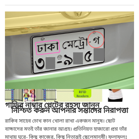
Pi Labs
গাড়ির নাম্বার প্লেটের রহস্য জানুন
নিশ্চিত করুন আপনার সন্তানের নিরাপত্তা
রাকিব সাহেব চোখ কান খোলা রাখা একজন মানুষ। ছোট
বাচ্চাদের মতই তাঁর জানার আগ্রহ। প্রতিনিয়ত হাজারো প্রশ্ন তাঁর
মাথায় ঘুরে- কিছু কাজের, কিছু নিতান্তই ছেলেমানুষী। ফলাফলঃ