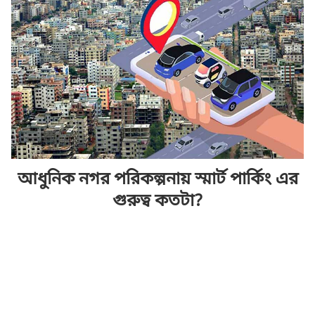
আধুনিক নগর পরিকল্পনায় স্মার্ট পার্কিং এর
গুরুত্ব কতটা?