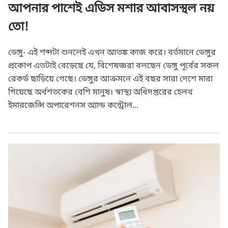
আপনার পাশেই এডিস মশার আবাসস্থল নয়
তো!
ডেঙ্গু- এই শব্দটা শুনলেই এখন আতঙ্ক কাজ করে। বর্তমানে ডেঙ্গুর
প্রকোপ এতটাই বেড়েছে যে, বিশেষজ্ঞরা বলছেন ডেঙ্গু পূর্বের সকল
রেকর্ড ছাড়িয়ে গেছে। ডেঙ্গুর আক্রমনে এই বছর সারা দেশে মারা
গিয়েছে অর্ধশতকের বেশি মানুষ। স্বাস্থ্য অধিদপ্তরের হেলথ
ইমারজেন্সি অপারেশনস অ্যান্ড কন্ট্রোল...
যে ১০টি ভুলের কারণে এসি ব্যবহারে গুনতে হচ্ছে বাড়তি টাকা