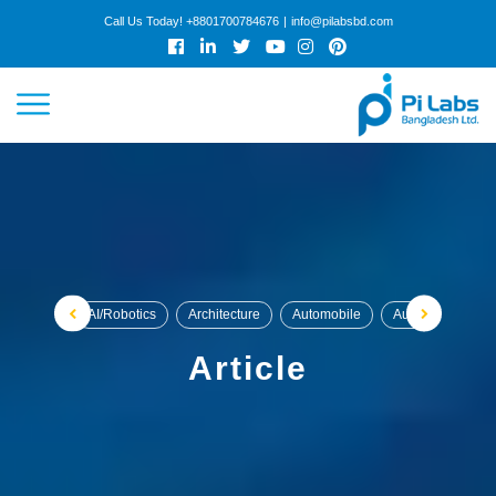
Call Us Today!
+8801700784676
|
info@pilabsbd.com
HOME
ABOUT
SERVICES
WORK
AI/Robotics
Architecture
Automobile
Automobile / Veh
COLLABORATION
Article
CAREER
ARTICLES
GET QUOTE